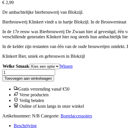
€
2,99
De ambachtelijke bierbrouwerij van Blokzijl.
Bierbrouwerij Klinkert vindt u in hartje Blokzijl. In de Brouwerstraat
In de 17e eeuw was Bierbrouwerij De Zwaan hier al gevestigd, één van
verschillende generaties Klinkert hier nog steeds hun ambachtelijk bie
In de kelder zijn restanten van één van de oude brouwerijen ontdekt.
Klinkert Bier, uniek en gebrouwen in Blokzijl
Welke Smaak
Wissen
Klinkert
Dubbel,
Toevoegen aan winkelwagen
Blond,
Tripel
Gratis verzending vanaf €50
aantal
Verse producten
Veilig betalen
Online of kom langs in onze winkel
Artikelnummer:
N/B
Categorie:
Borrelaccessoires
Beschrijving