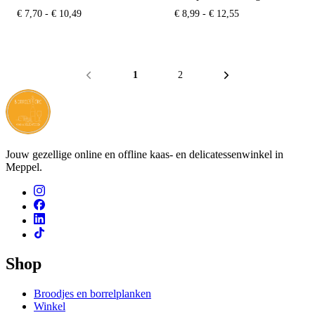
Prijsklasse:
Prijsklasse:
€
7,70
-
€
10,49
€
8,99
-
€
12,55
€ 7,70
€ 8,99
tot
tot
€ 10,49
€ 12,55
1
2
Jouw gezellige online en offline kaas- en delicatessenwinkel in
Meppel.
Shop
Broodjes en borrelplanken
Winkel