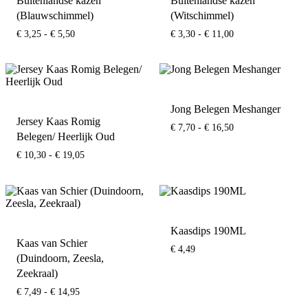
Buitenlandse kazen
Buitenlandse kazen
(Blauwschimmel)
(Witschimmel)
Prijsklasse:
Prijsklasse:
€
3,25
-
€
5,50
€
3,30
-
€
11,00
€ 3,25
€ 3,30
tot
tot
€ 5,50
€ 11,00
Jong Belegen Meshanger
Jersey Kaas Romig
Prijsklasse:
€
7,70
-
€
16,50
Belegen/ Heerlijk Oud
€ 7,70
tot
Prijsklasse:
€
10,30
-
€
19,05
€ 16,50
€ 10,30
tot
€ 19,05
Kaasdips 190ML
Kaas van Schier
€
4,49
(Duindoorn, Zeesla,
Zeekraal)
Prijsklasse:
€
7,49
-
€
14,95
€ 7,49