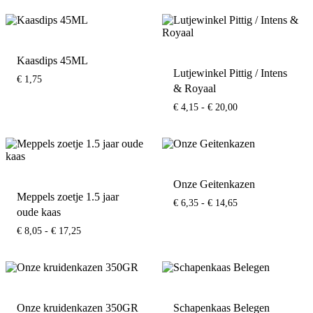
tot
€ 14,95
Kaasdips 45ML
Lutjewinkel Pittig / Intens
€
1,75
& Royaal
Prijsklasse:
€
4,15
-
€
20,00
€ 4,15
tot
€ 20,00
Onze Geitenkazen
Meppels zoetje 1.5 jaar
Prijsklasse:
€
6,35
-
€
14,65
oude kaas
€ 6,35
tot
Prijsklasse:
€
8,05
-
€
17,25
€ 14,65
€ 8,05
tot
€ 17,25
Onze kruidenkazen 350GR
Schapenkaas Belegen