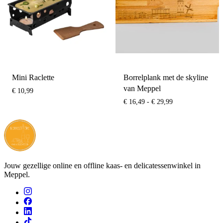
Mini Raclette
Borrelplank met de skyline
van Meppel
€
10,99
Prijsklasse:
€
16,49
-
€
29,99
€ 16,49
tot
€ 29,99
Jouw gezellige online en offline kaas- en delicatessenwinkel in
Meppel.