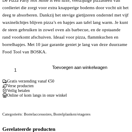
De Pizza Party Hot Stone is een luxe, veelzijdige pizzasteen van
cordieriet die zorgt voor extra knapperige bodems door vocht uit het
deeg te absorberen. Dankzij het stevige gietijzeren onderstel met vijf
waxinelichtjes blijven pizza’s en hapjes aan tafel lang warm. Je kunt
de steen gebruiken in zowel oven als barbecue, en de opstaande
rand voorkomt afschuiven. Ideaal voor pizza, flammkuchen en
borrelhapjes. Met 10 jaar garantie geniet je lang van deze duurzame
Food Tool van BOSKA.
Pizza
Toevoegen aan winkelwagen
Party
Hotstone
aantal
Gratis verzending vanaf €50
Verse producten
Veilig betalen
Online of kom langs in onze winkel
Categorieën:
Borrelaccessoires
,
Borrelplanken/etageres
Gerelateerde producten