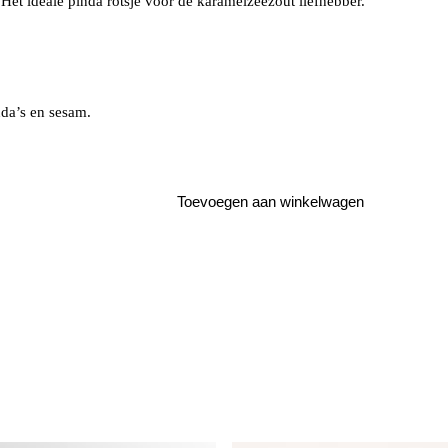
 Het ideale pinda rotsje voor de karamelzeezout liefhebber.
nda’s en sesam.
Toevoegen aan winkelwagen