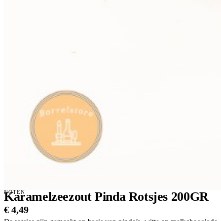
NOTEN
Karamelzeezout Pinda Rotsjes 200GR
€
4,49