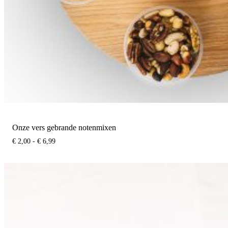
Onze vers gebrande notenmixen
Prijsklasse:
€
2,00
-
€
6,99
€ 2,00
tot
€ 6,99