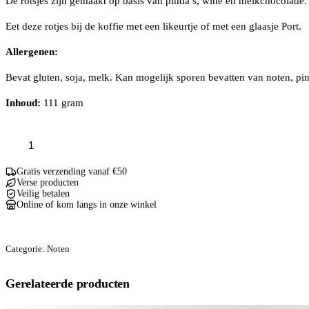
De rotsjes zijn gemaakt op basis van pinda’s, witte en melkchocolade.
Eet deze rotjes bij de koffie met een likeurtje of met een glaasje Port.
Allergenen:
Bevat gluten, soja, melk. Kan mogelijk sporen bevatten van noten, pi
Inhoud:
111 gram
Karamelzeezout
Pinda
Rotsjes
200GR
Gratis verzending vanaf €50
aantal
Verse producten
Veilig betalen
Online of kom langs in onze winkel
Categorie:
Noten
Gerelateerde producten