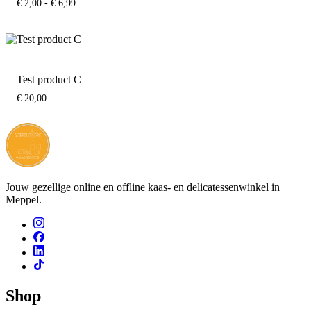
Prijsklasse:
€
2,00
-
€
6,99
€ 2,00
tot
€ 6,99
Test product C
€
20,00
Jouw gezellige online en offline kaas- en delicatessenwinkel in
Meppel.
Shop