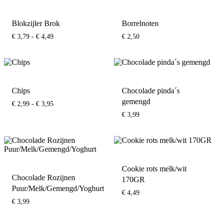
Blokzijler Brok
Borrelnoten
Prijsklasse:
€
3,79
-
€
4,49
€
2,50
€ 3,79
tot
€ 4,49
Chips
Chocolade pinda´s
gemengd
Prijsklasse:
€
2,99
-
€
3,95
€ 2,99
€
3,99
tot
€ 3,95
Cookie rots melk/wit
Chocolade Rozijnen
170GR
Puur/Melk/Gemengd/Yoghurt
€
4,49
€
3,99