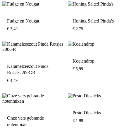
Fudge en Nougat
Honing Salted Pinda’s
€
3,49
€
2,75
Koeiendrop
Karamelzeezout Pinda
€
5,99
Rotsjes 200GR
€
4,49
Pesto Dipsticks
Onze vers gebrande
€
1,99
notenmixen