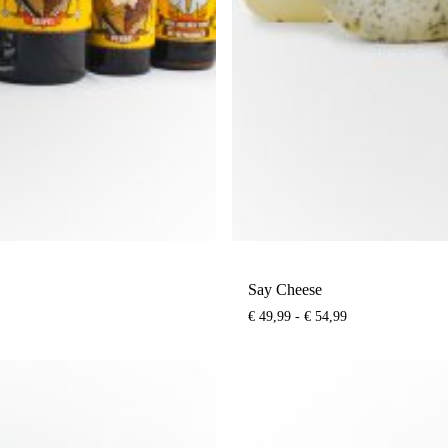
Say Cheese
Prijsklasse:
€
49,99
-
€
54,99
€ 49,99
tot
€ 54,99