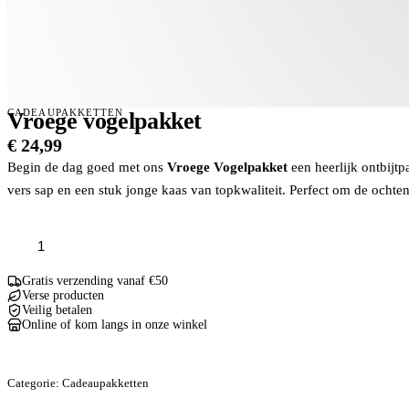
CADEAUPAKKETTEN
Vroege vogelpakket
€
24,99
Begin de dag goed met ons
Vroege Vogelpakket
een heerlijk ontbijt
vers sap en een stuk jonge kaas van topkwaliteit. Perfect om de ochte
Vroege
vogelpakket
aantal
Gratis verzending vanaf €50
Verse producten
Veilig betalen
Online of kom langs in onze winkel
Categorie:
Cadeaupakketten